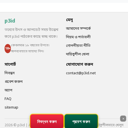
p3id
মেনু
আমাদের সম্পর্কে
তথ্যের উৎস ও আপডেট সময় উল্লেখ
করে p3id পাঠকের কাছে স্বচ্ছ থাকে।
নিয়ম ও শর্তাবলী
কেবলমাত্র ১৮ বছরের উপরে।
গোপনীয়তা নীতি
18+
অপব্যবহারে সাহায্য নিন।
দায়িত্বশীল খেলা
সাপোর্ট
যোগাযোগ করুন
নিবন্ধন
contact@p3id.net
প্রবেশ করুন
অ্যাপ
FAQ
sitemap
×
নিবন্ধন করুন
প্রবেশ করুন
2026 © p3id | All Rights Reserved
দায়িত্বশীলভাবে খেলুন