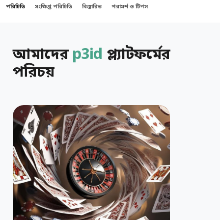
পরিচিতি
সংক্ষিপ্ত পরিচিতি
বিস্তারিত
পরামর্শ ও টিপস
আমাদের
p3id
প্ল্যাটফর্মের
পরিচয়