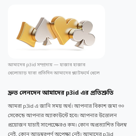
আমাদের p3id সম্প্রদায় — হাজার হাজার
খেলোয়াড় যারা প্রতিদিন আমাদের প্ল্যাটফর্মে খেলে
দ্রুত লেনদেন আমাদের p3id এর প্রতিশ্রুতি
আমরা p3id এ জানি সময় অর্থ। আপনার বিকাশ জমা ৩০
সেকেন্ডে আপনার অ্যাকাউন্টে হবে। আপনার উত্তোলন
প্রয়োজন যাচাই সাপেক্ষেেরও কম। কোন অপ্রত্যাশিত বিলম্ব
নেই, কোন আড়ম্বরপূর্ণ অপেক্ষা নেই। আমাদের p3id