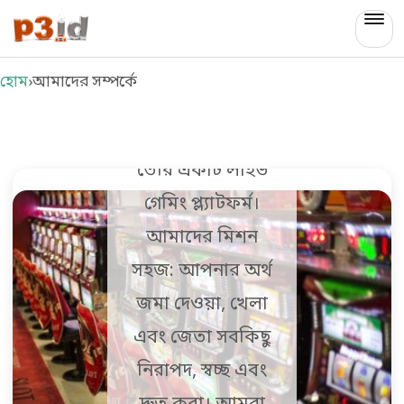
কী করি
p3id
আমরা p3id —
হোম
›
আমাদের সম্পর্কে
বাংলাদেশী
খেলোয়াড়দের জন্য
তৈরি একটি লাইভ
গেমিং প্ল্যাটফর্ম।
আমাদের মিশন
সহজ: আপনার অর্থ
জমা দেওয়া, খেলা
এবং জেতা সবকিছু
নিরাপদ, স্বচ্ছ এবং