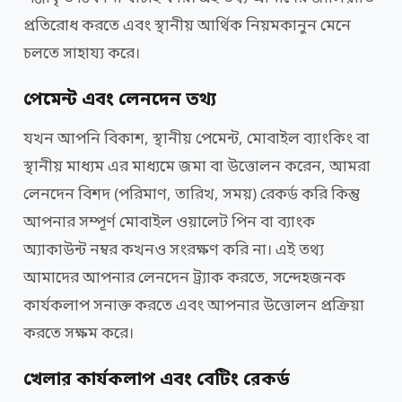
প্রতিরোধ করতে এবং স্থানীয় আর্থিক নিয়মকানুন মেনে
চলতে সাহায্য করে।
পেমেন্ট এবং লেনদেন তথ্য
যখন আপনি বিকাশ, স্থানীয় পেমেন্ট, মোবাইল ব্যাংকিং বা
স্থানীয় মাধ্যম এর মাধ্যমে জমা বা উত্তোলন করেন, আমরা
লেনদেন বিশদ (পরিমাণ, তারিখ, সময়) রেকর্ড করি কিন্তু
আপনার সম্পূর্ণ মোবাইল ওয়ালেট পিন বা ব্যাংক
অ্যাকাউন্ট নম্বর কখনও সংরক্ষণ করি না। এই তথ্য
আমাদের আপনার লেনদেন ট্র্যাক করতে, সন্দেহজনক
কার্যকলাপ সনাক্ত করতে এবং আপনার উত্তোলন প্রক্রিয়া
করতে সক্ষম করে।
খেলার কার্যকলাপ এবং বেটিং রেকর্ড