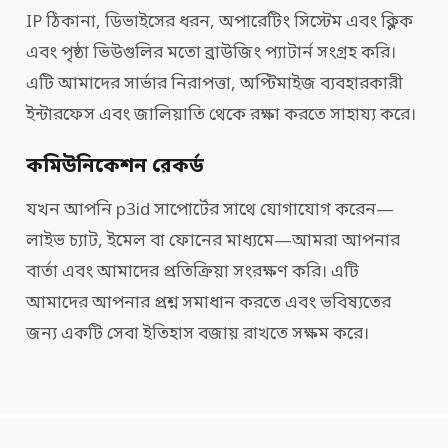
IP ঠিকানা, ডিভাইসের ধরন, অপারেটিং সিস্টেম এবং ক্লিক
এবং পৃষ্ঠা ভিউগুলির মতো ব্রাউজিং প্যাটার্ন সংগ্রহ করি।
এটি আমাদের সার্ভার নিরাপত্তা, অপ্টিমাইজ ব্যবহারকারী
ইন্টারফেস এবং জালিয়াতি থেকে রক্ষা করতে সাহায্য করে।
কমিউনিকেশন রেকর্ড
যখন আপনি p3id সাপোর্টের সাথে যোগাযোগ করেন—
লাইভ চ্যাট, ইমেল বা ফোনের মাধ্যমে—আমরা আপনার
বার্তা এবং আমাদের প্রতিক্রিয়া সংরক্ষণ করি। এটি
আমাদের আপনার প্রশ্ন সমাধান করতে এবং ভবিষ্যতের
জন্য একটি সেবা ইতিহাস বজায় রাখতে সক্ষম করে।