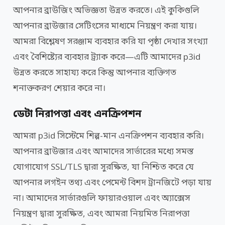
আপনার ব্রাউজিং অভিজ্ঞতা উন্নত করতে। এই কুকিগুলি
আপনার ব্রাউজার সেটিংসের মাধ্যমে নিয়ন্ত্রণ করা যায়।
আমরা বিশ্লেষণ সরঞ্জাম ব্যবহার করি যা পৃষ্ঠা দেখার সংখ্যা
এবং বৈশিষ্ট্যের ব্যবহার ট্র্যাক করে—এটি আমাদের p3id
উন্নত করতে সাহায্য করে কিন্তু আপনার ব্যক্তিগত
শনাক্তকরণ শেয়ার করে না।
ডেটা নিরাপত্তা এবং এনক্রিপশন
আমরা p3id সিস্টেমে শিল্প-মান এনক্রিপশন ব্যবহার করি।
আপনার ব্রাউজার এবং আমাদের সার্ভারের মধ্যে সমস্ত
যোগাযোগ SSL/TLS দ্বারা সুরক্ষিত, যা নিশ্চিত করে যে
আপনার লগইন তথ্য এবং পেমেন্ট বিশদ ট্রানজিটে পড়া যায়
না। আমাদের সার্ভারগুলি ফায়ারওয়াল এবং অ্যাক্সেস
নিয়ন্ত্রণ দ্বারা সুরক্ষিত, এবং আমরা নিয়মিত নিরাপত্তা