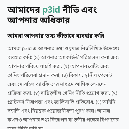
আমাদের
p3id
নীতি এবং
আপনার অধিকার
আমরা আপনার তথ্য কীভাবে ব্যবহার করি
আমরা p3id এ আপনার তথ্য শুধুমাত্র নিম্নলিখিত উদ্দেশ্যে
ব্যবহার করি: (১) আপনার অ্যাকাউন্ট পরিচালনা করা এবং
আপনার পরিচয় যাচাই করা, (२) আপনার বেটিং এবং
গেমিং পরিষেবা প্রদান করা, (३) বিকাশ, স্থানীয় পেমেন্ট
এবং মোবাইল ব্যাংকিংের মাধ্যমে আর্থিক লেনদেন
প্রক্রিয়া করা, (४) দায়িত্বশীল গেমিং নীতি প্রয়োগ করা, (५)
প্ল্যাটফর্ম নিরাপত্তা এবং জালিয়াতি প্রতিরোধ, (६) আইনি
সম্মতি এবং নিয়ন্ত্রক প্রয়োজনীয়তা পূরণ করা। আমরা
কখনও আপনার তথ্য বিজ্ঞাপন বা তৃতীয় পক্ষের বিপণনের